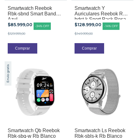
Smartwatch Reebok
Smartwatch Y
Rbk-sbnd Smart Band
Auriculares Reebok Rbk-
Azul
bdst-k Sport Pack Rosa
$85.999,00
$128.999,00
-
34
%
OFF
-
14
%
OFF
$129.999,00
$149.999,00
Envío gratis
Smartwatch Qb Reebok
Smartwatch Ls Reebok
Rbk-sbq-w Rb Blanco
Rbk-sbls-k Rb Blanco