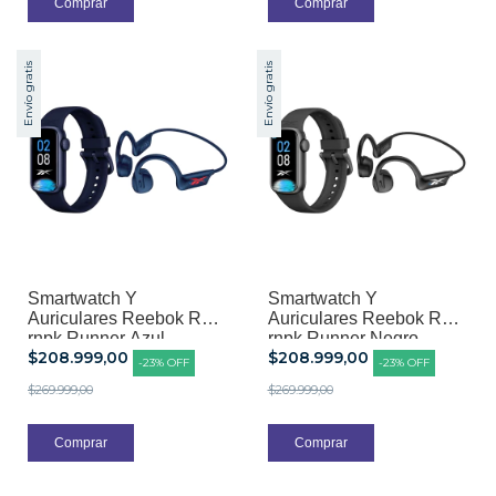
Envío gratis
Envío gratis
Smartwatch Y
Smartwatch Y
Auriculares Reebok Rbk-
Auriculares Reebok Rbk-
rnpk Runner Azul
rnpk Runner Negro
$208.999,00
$208.999,00
-
23
%
OFF
-
23
%
OFF
$269.999,00
$269.999,00