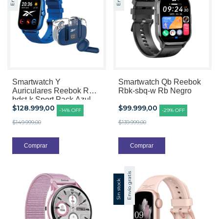
Smartwatch Y
Smartwatch Qb Reebok
Auriculares Reebok Rbk-
Rbk-sbq-w Rb Negro
bdst-k Sport Pack Azul
$128.999,00
$99.999,00
-
14
%
OFF
-
29
%
OFF
$149.999,00
$139.999,00
Envío gratis
Sin stock