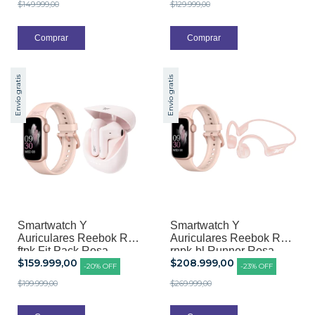
$149.999,00
$129.999,00
Envío gratis
Envío gratis
Smartwatch Y
Smartwatch Y
Auriculares Reebok Rbk-
Auriculares Reebok Rbk-
ftpk Fit Pack Rosa
rnpk-bl Runner Rosa
$159.999,00
$208.999,00
-
20
%
OFF
-
23
%
OFF
$199.999,00
$269.999,00