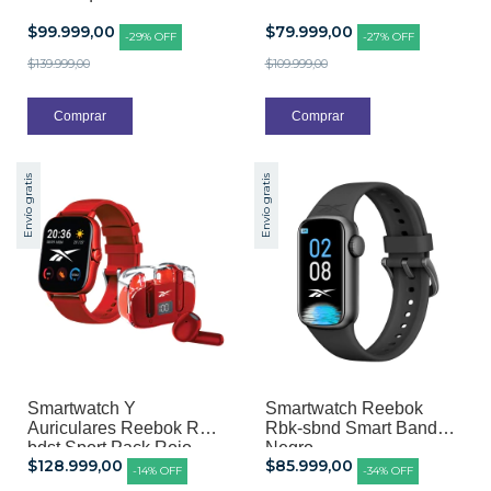
$99.999,00
$79.999,00
-
29
%
OFF
-
27
%
OFF
$139.999,00
$109.999,00
Envío gratis
Envío gratis
Smartwatch Y
Smartwatch Reebok
Auriculares Reebok Rbk-
Rbk-sbnd Smart Band
bdst Sport Pack Rojo
Negro
$128.999,00
$85.999,00
-
14
%
OFF
-
34
%
OFF