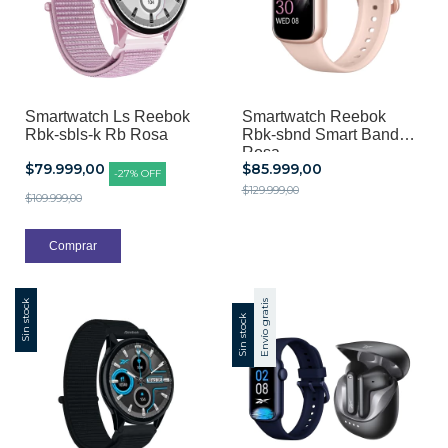
Smartwatch Ls Reebok
Smartwatch Reebok
Rbk-sbls-k Rb Rosa
Rbk-sbnd Smart Band
Rosa
$79.999,00
$85.999,00
-
27
%
OFF
$129.999,00
$109.999,00
Sin stock
Envío gratis
Sin stock