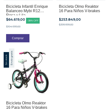
Bicicleta Infantil Enrique
Bicicleta Olmo Reaktor
Balanceo Mybi R12
16 Para Niños V-brakes
Rosa y Lila
$64.619,00
$253.849,00
-
38
%
OFF
$399.999,00
$104.999,00
Envío gratis
Sin stock
Bicicleta Olmo Reaktor
16 Para Niños V-brakes