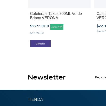
Cafetera 6 Tazas 300ML Verde
Cafet
Brinox VERONA
VER
$22.999,00
$22.
-
46
%
OFF
$42.49
$42.499,00
Newsletter
Registra
TIENDA