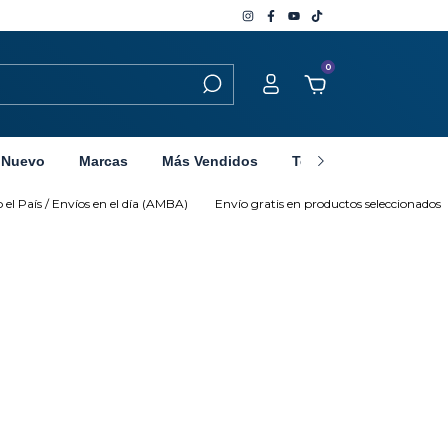
0
 Nuevo
Marcas
Más Vendidos
Tecnología
Sobre 
 País / Envíos en el día (AMBA)
Envío gratis en productos seleccionados