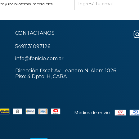
te y recibí ofertas imperdibles!
CONTACTANOS
5491131097126
info@fenicio.com.ar
Dirección fiscal: Av. Leandro N. Alem 1026
Piso: 4 Dpto: H, CABA
Medios de envío