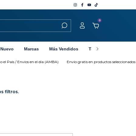
0
 Nuevo
Marcas
Más Vendidos
Tecnología
Sobre 
el País / Envíos en el día (AMBA)
Envío gratis en productos seleccionados
 filtros.