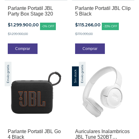
Parlante Portatil JBL
Parlante Portatil JBL Clip
Party Box Stage 320
5 Black
$1.299.900,00
$115.266,00
-
0
%
OFF
-
33
%
OFF
$1.299.900,00
$170.999,00
Envío gratis
Envío gratis
Sin stock
Parlante Portatil JBL Go
Auriculares Inalambricos
4 Black
JBL Tune 520BT