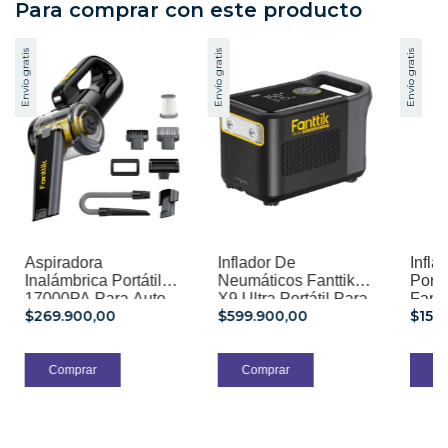
Para comprar con este producto
Envío gratis
Envío gratis
Envío gratis
Aspiradora
Inflador De
Infla
Inalámbrica Portátil
Neumáticos Fanttik
Portá
17000PA Para Auto
X9 Ultra Portátil Para
Fant
$269.900,00
$599.900,00
$159
Fanttik Fold V10
Camionetas
Apex