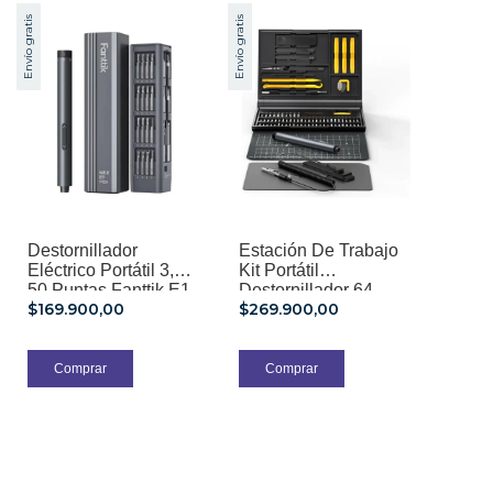
Envío gratis
Envío gratis
Destornillador
Estación De Trabajo
Eléctrico Portátil 3,7 V
Kit Portátil
50 Puntas Fanttik E1
Destornillador 64
$169.900,00
$269.900,00
Max
Puntas Fanttik E1
Nex