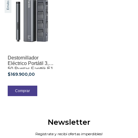
Envío gratis
Destornillador
Eléctrico Portátil 3,7 V
50 Puntas Fanttik E1
$169.900,00
Max
Newsletter
Registrate y recibí ofertas imperdibles!