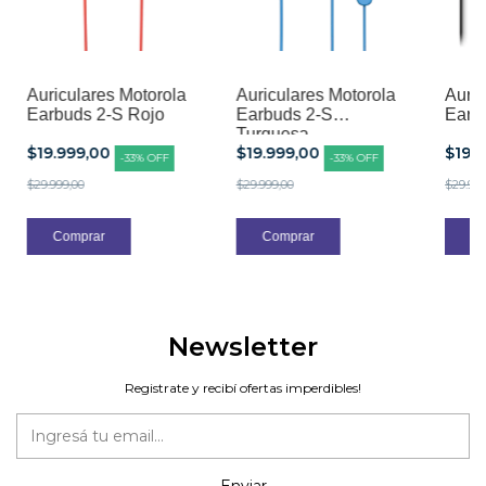
Auriculares Motorola
Auriculares Motorola
Auric
Earbuds 2-S Rojo
Earbuds 2-S
Earb
Turquesa
$19.999,00
$19.999,00
$19.
-
33
%
OFF
-
33
%
OFF
$29.999,00
$29.999,00
$29.999
Newsletter
Registrate y recibí ofertas imperdibles!