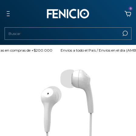
0
otas en compras de +$200.000
Envíos a todo el País / Envíos en el día (AMBA