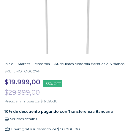
Inicio
.
Marcas
.
Motorola
.
Auriculares Motorola Earbuds 2-S Blanco
SKU:
LMOTO00074
$19.999,00
-
33
%
OFF
$29.999,00
Precio sin impuestos
$16.528,10
10% de descuento
pagando con Transferencia Bancaria
Ver más detalles
Envío gratis
superando los
$150.000,00