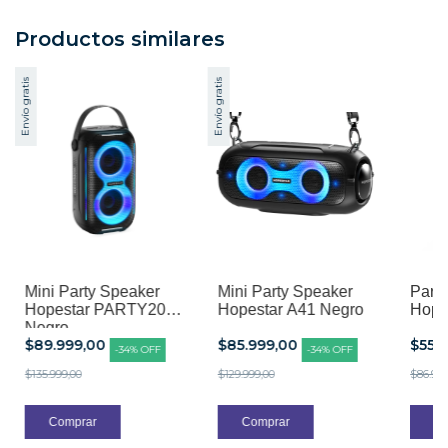
Productos similares
Envío gratis
Envío gratis
Mini Party Speaker
Mini Party Speaker
Parla
Hopestar PARTY200
Hopestar A41 Negro
Hope
Negro
$89.999,00
$85.999,00
$55.
-
34
%
OFF
-
34
%
OFF
$135.999,00
$129.999,00
$86.999