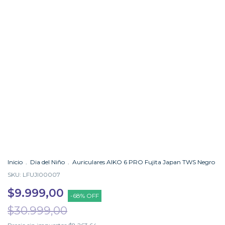
Inicio
.
Dia del Niño
.
Auriculares AIKO 6 PRO Fujita Japan TWS Negro
SKU:
LFUJI00007
$9.999,00
-
68
%
OFF
$30.999,00