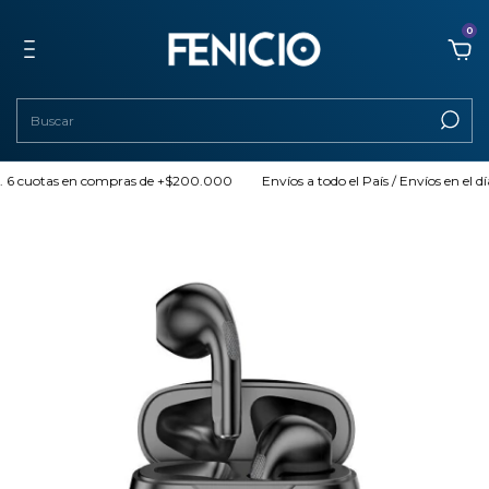
0
uotas en compras de +$200.000
Envíos a todo el País / Envíos en el día (AMB