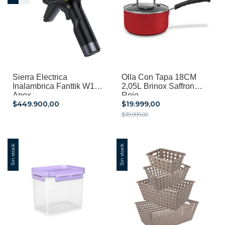
Sierra Electrica
Olla Con Tapa 18CM
Inalambrica Fanttik W10
2,05L Brinox Saffron
Apex
Rojo
$449.900,00
$19.999,00
$39.999,00
Sin stock
Sin stock