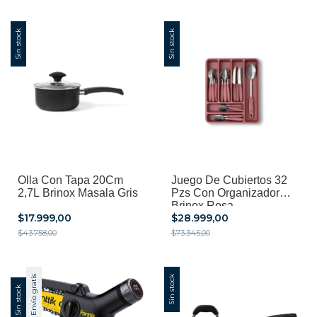
Sin stock
Sin stock
Olla Con Tapa 20Cm
Juego De Cubiertos 32
2,7L Brinox Masala Gris
Pzs Con Organizador
Brinox Rosa
$17.999,00
$28.999,00
$43.758,00
$73.345,00
Envío gratis
Sin stock
Sin stock