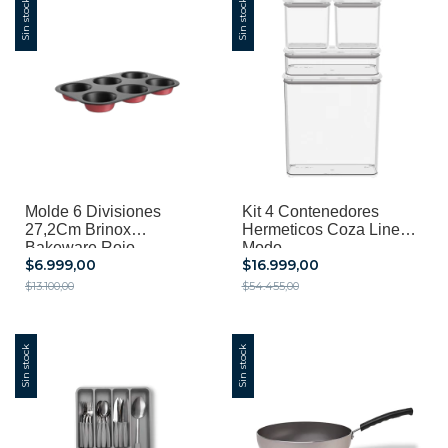
Sin stock
Sin stock
Molde 6 Divisiones
Kit 4 Contenedores
27,2Cm Brinox
Hermeticos Coza Linea
Bakeware Rojo
Modo
$6.999,00
$16.999,00
$13.100,00
$54.455,00
Sin stock
Sin stock