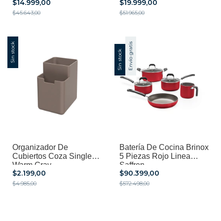
$14.999,00
$19.999,00
$45.643,00
$51.965,00
Sin stock
Envío gratis
Sin stock
Organizador De
Batería De Cocina Brinox
Cubiertos Coza Single
5 Piezas Rojo Linea
Warm Gray
Saffron
$2.199,00
$90.399,00
$4.985,00
$572.498,00