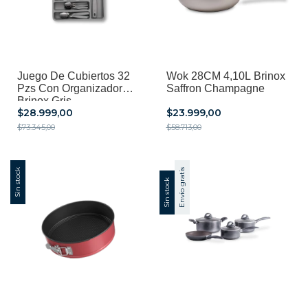
Juego De Cubiertos 32
Wok 28CM 4,10L Brinox
Pzs Con Organizador
Saffron Champagne
Brinox Gris
$28.999,00
$23.999,00
$73.345,00
$58.713,00
Sin stock
Envío gratis
Sin stock