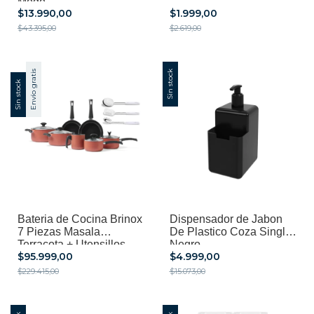
Modo
$13.990,00
$1.999,00
$43.395,00
$2.619,00
Envío gratis
Sin stock
Sin stock
Bateria de Cocina Brinox
Dispensador de Jabon
7 Piezas Masala
De Plastico Coza Single
Terracota + Utensillos
Negro
$95.999,00
$4.999,00
Asti
$229.415,00
$15.073,00