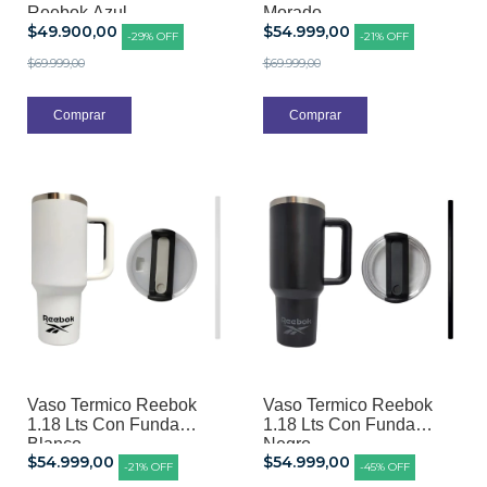
Reebok Azul
Morado
$49.900,00
$54.999,00
-
29
%
OFF
-
21
%
OFF
$69.999,00
$69.999,00
Vaso Termico Reebok
Vaso Termico Reebok
1.18 Lts Con Funda
1.18 Lts Con Funda
Blanco
Negro
$54.999,00
$54.999,00
-
21
%
OFF
-
45
%
OFF