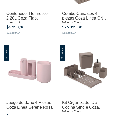
Contenedor Hermetico
Combo Canastos 4
2.20L Coza Flap
piezas Coza Linea ONE
Lavanda
Warm Grey
$6.999,00
$25.999,00
$23.158,00
$65.883,00
Sin stock
Sin stock
Juego de Baño 4 Piezas
Kit Organizador De
Coza Linea Serene Rosa
Cocina Single Coza
Warm Grey