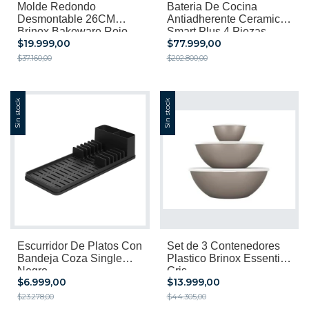
Molde Redondo
Bateria De Cocina
Desmontable 26CM
Antiadherente Ceramica
Brinox Bakeware Rojo
Smart Plus 4 Piezas
$19.999,00
$77.999,00
Brinox
$37.160,00
$202.800,00
Sin stock
Sin stock
Escurridor De Platos Con
Set de 3 Contenedores
Bandeja Coza Single
Plastico Brinox Essential
Negro
Gris
$6.999,00
$13.999,00
$23.278,00
$44.305,00