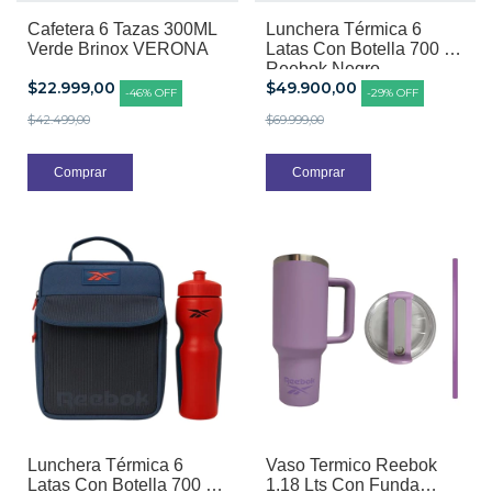
Cafetera 6 Tazas 300ML
Lunchera Térmica 6
Verde Brinox VERONA
Latas Con Botella 700 ml
Reebok Negro
$22.999,00
$49.900,00
-
46
%
OFF
-
29
%
OFF
$42.499,00
$69.999,00
Lunchera Térmica 6
Vaso Termico Reebok
Latas Con Botella 700 ml
1.18 Lts Con Funda