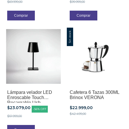
$69.999,00
$99.999,00
Sin stock
Lámpara velador LED
Cafetera 6 Tazas 300ML
Enroscable Touch
Brinox VERONA
Recargable Usb
$23.079,00
$22.999,00
Dimerizable
-
56
%
OFF
$42.499,00
$51.999,00