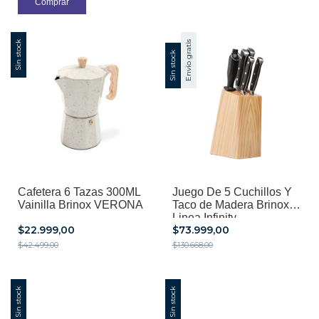
Sin stock
Envío gratis
Sin stock
Cafetera 6 Tazas 300ML
Juego De 5 Cuchillos Y
Vainilla Brinox VERONA
Taco de Madera Brinox
Linea Infinity
$22.999,00
$73.999,00
$42.499,00
$130.668,00
Sin stock
Sin stock