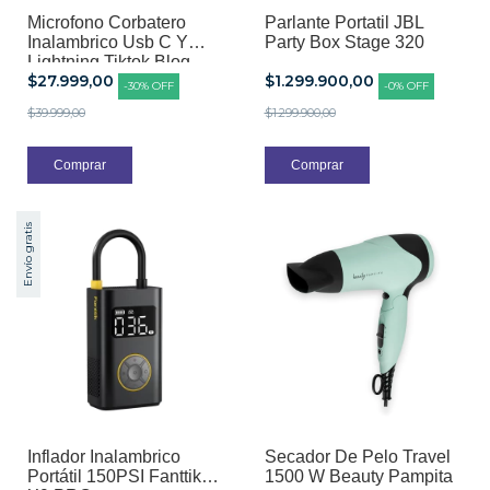
Microfono Corbatero
Parlante Portatil JBL
Inalambrico Usb C Y
Party Box Stage 320
Lightning Tiktok Blog
$27.999,00
$1.299.900,00
-
30
%
OFF
-
0
%
OFF
$39.999,00
$1.299.900,00
Envío gratis
Inflador Inalambrico
Secador De Pelo Travel
Portátil 150PSI Fanttik
1500 W Beauty Pampita